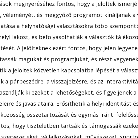
ások megnyeréséhez fontos, hogy a jelöltek ismerjé
t, véleményét, és meggyőző programot kínáljanak a v
hatása a helyhatósági választásokra több szempontbó
helyi lakost, és befolyásolhatják a választók tájékoz
ését. A jelölteknek ezért fontos, hogy jelen legyenek
tassák magukat és programjukat, és részt vegyenek
tik a jelöltek közvetlen kapcsolatba lépését a válasz
 a párbeszédre, a visszajelzésre, és az interaktivitá
asználják ki ezeket a lehetőségeket, és figyeljenek a
leire és javaslataira. Erősíthetik a helyi identitást é
i közösség összetartozását és egymás iránti felelőssé
ntos, hogy tiszteletben tartsák és támogassák ezeke
il szervezeteket, vállalkozásokat, művészeket, sporto