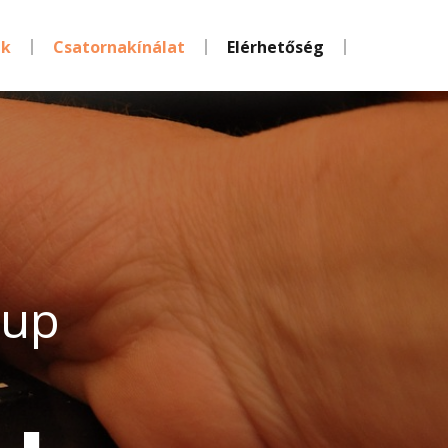
nk
Csatornakínálat
Elérhetőség
oup