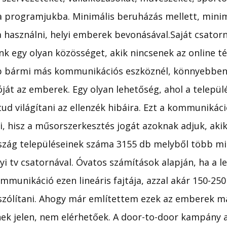
a programjukba. Minimális beruházás mellett, minim
 használni, helyi emberek bevonásával.Saját csatorn
nk egy olyan közösséget, akik nincsenek az online t
b bármi más kommunikációs eszköznél, könnyebben 
ját az emberek. Egy olyan lehetőség, ahol a települ
tud világítani az ellenzék hibáira. Ezt a kommunikáci
, hisz a műsorszerkesztés jogát azoknak adjuk, akik
szág településeinek száma 3155 db melyből több m
lyi tv csatornával. Óvatos számítások alapján, ha a 
ommunikáció ezen lineáris fajtája, azzal akár 150-250
szólítani. Ahogy már említettem ezek az emberek m
ek jelen, nem elérhetőek. A door-to-door kampány a