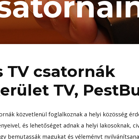
satornái
s TV csatornák
Kerület TV, PestB
atornák közvetlenül foglalkoznak a helyi közösség érd
yeivel, és lehetőséget adnak a helyi lakosoknak, civ
ogy bemutassák magukat és véleményt nyilvánítsana