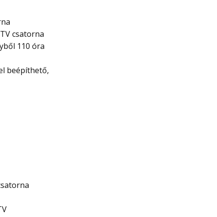
rna
s TV csatorna
yből 110 óra
l beépíthető,
csatorna
TV