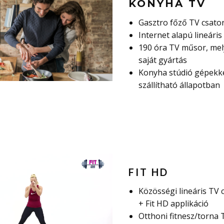
KONYHA TV
Gasztro főző TV csato
Internet alapú lineári
190 óra TV műsor, mel
saját gyártás
Konyha stúdió gépekke
szállítható állapotban
FIT HD
Közösségi lineáris TV 
+ Fit HD applikáció
Otthoni fitnesz/torna 