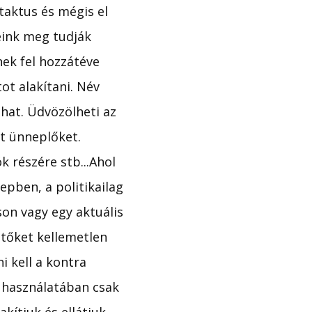
taktus és mégis el
eink meg tudják
nek fel hozzátéve
t alakítani. Név
that. Üdvözölheti az
ót ünneplőket.
k részére stb...Ahol
epben, a politikailag
son vagy egy aktuális
tőket kellemetlen
i kell a kontra
a használatában csak