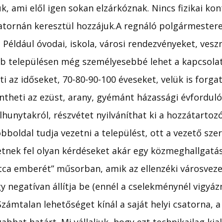
, ami elől igen sokan elzárkóznak. Nincs fizikai kon
csatornán keresztül hozzájuk.A regnáló polgármester
. Például óvodai, iskola, városi rendezvényeket, vesz
bb településen még személyesebbé lehet a kapcsolato
ti az időseket, 70-80-90-100 éveseket, velük is forga
ntheti az ezüst, arany, gyémánt házassági évfordul
unytakról, részvétet nyilváníthat ki a hozzátartozó
bboldal tudja vezetni a települést, ott a vezető szer
etnek fel olyan kérdéseket akár egy közmeghallgatá
ca emberét” műsorban, amik az ellenzéki városveze
y negatívan állítja be (ennél a cselekménynél vigyázn
Számtalan lehetőséget kínál a saját helyi csatorna, 