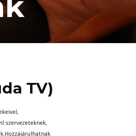
nk
uda TV)
ekeivel,
il szervezeteknek,
k.Hozzájárulhatnak