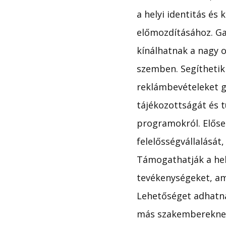
a helyi identitás és
előmozdításához. Ga
kínálhatnak a nagy 
szemben. Segíthetik
reklámbevételeket ge
tájékozottságát és t
programokról. Előseg
felelősségvállalását
Támogathatják a hely
tevékenységeket, am
Lehetőséget adhatna
más szakembereknek