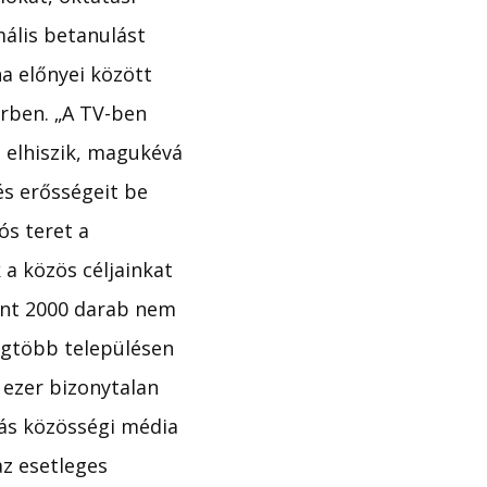
ális betanulást
a előnyei között
érben. „A TV-ben
elhiszik, magukévá
és erősségeit be
ós teret a
 a közös céljainkat
int 2000 darab nem
legtöbb településen
 ezer bizonytalan
ás közösségi média
z esetleges