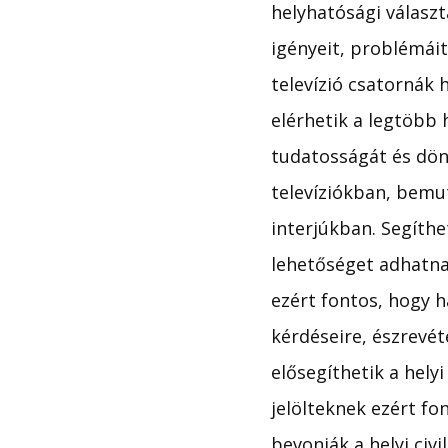
helyhatósági választ
igényeit, problémái
televízió csatornák 
elérhetik a legtöbb 
tudatosságát és dönt
televíziókban, bemu
interjúkban. Segíthe
lehetőséget adhatnak
ezért fontos, hogy h
kérdéseire, észrevéte
elősegíthetik a hely
jelölteknek ezért fo
bevonják a helyi civ