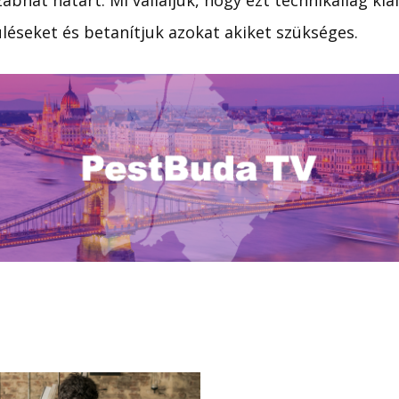
abhat határt. Mi vállaljuk, hogy ezt technikailag kial
léseket és betanítjuk azokat akiket szükséges.