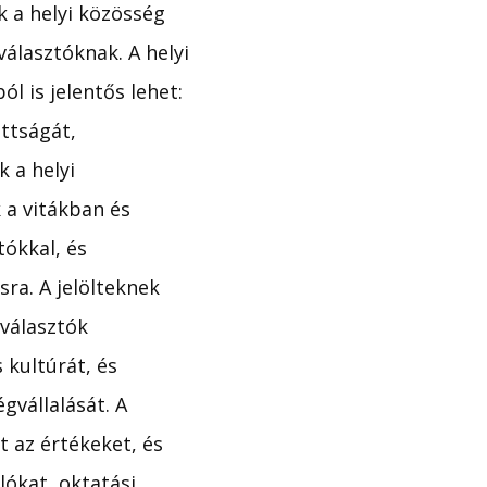
k a helyi közösség
álasztóknak. A helyi
l is jelentős lehet:
ottságát,
 a helyi
 a vitákban és
tókkal, és
sra. A jelölteknek
 választók
s kultúrát, és
gvállalását. A
t az értékeket, és
lókat, oktatási