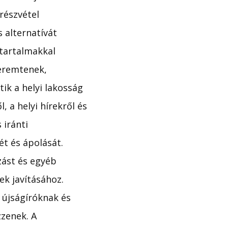
 részvétel
 alternatívát
 tartalmakkal
teremtenek,
ik a helyi lakosság
 a helyi hírekről és
 iránti
ét és ápolását.
zást és egyéb
k javításához.
 újságíróknak és
zenek. A