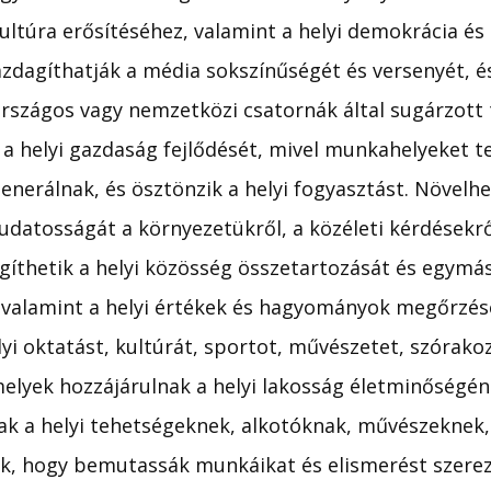
 kultúra erősítéséhez, valamint a helyi demokrácia és
zdagíthatják a média sokszínűségét és versenyét, és
országos vagy nemzetközi csatornák által sugárzott
 a helyi gazdaság fejlődését, mivel munkahelyeket 
nerálnak, és ösztönzik a helyi fogyasztást. Növelhet
udatosságát a környezetükről, a közéleti kérdésekről,
íthetik a helyi közösség összetartozását és egymás
, valamint a helyi értékek és hagyományok megőrzés
i oktatást, kultúrát, sportot, művészetet, szórako
elyek hozzájárulnak a helyi lakosság életminőségéne
k a helyi tehetségeknek, alkotóknak, művészeknek,
, hogy bemutassák munkáikat és elismerést szerez