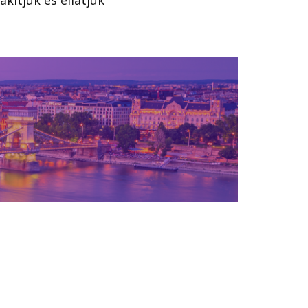
akítjuk és ellátjuk