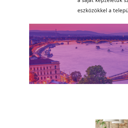
a saját képzeletük sz
eszközökkel a telepü