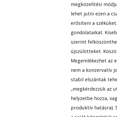
megközelítési módjuk
lehet jutni ezen a 
erősíteni a széküket
gondolataikat. Kise
szerint felköszönthe
újszülötteket. Köszö
Megemlékezhet az elh
nem a konzervatív jo
stabil elszántak teh
„megkérdezzük az ut
helyzetbe hozza, vag
produktív hatásra). 