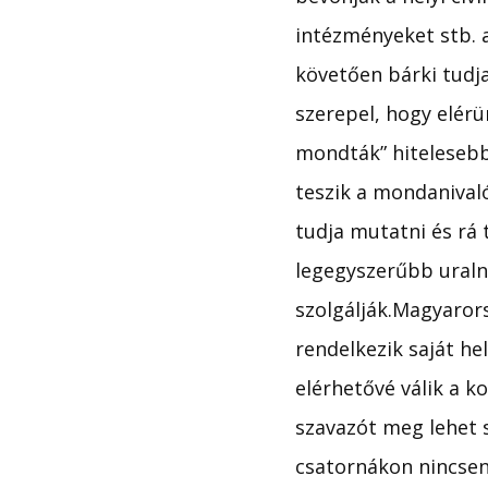
intézményeket stb. 
követően bárki tudja
szerepel, hogy elérü
mondták” hiteleseb
teszik a mondanivaló
tudja mutatni és rá 
legegyszerűbb uralni
szolgálják.Magyaror
rendelkezik saját he
elérhetővé válik a k
szavazót meg lehet 
csatornákon nincsen