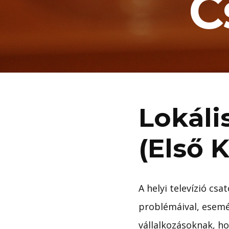
C
Lokáli
(Első 
A helyi televízió cs
problémáival, esemén
vállalkozásoknak, h